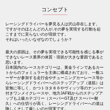
コンセプト
レーシングドライバーを夢見る人は沢山存在します。
ですがそのほとんどの人が,その夢を実現する行動を起
こすまでに至らないのが現状です。
それはいったいなぜなのでしょうか？
最大の原因は、その夢を実現できる可能性を感じる事が
できないレース業界の体質・現状が大きな要因であると
思います。
日本国内のレースカテゴリーは、黄金ラインであるカー
トからのフォミュラーを主体に構成されており、一般ユ
ーザーが参加する走行会やチューニングカーレース等か
らレーシングドライバーへのステップアップ（道筋）は
皆無に等しく、かつトヨタ８６やヴィッツ等のナンバー
付きワンメイクレースや、地方JAF戦からのステップア
ップも上級カテゴリー（スーパーGT及び スーパー耐
久）への仕切りが高く、レーシングドライバーへの道は
険しくそして厳しいのが現実です。