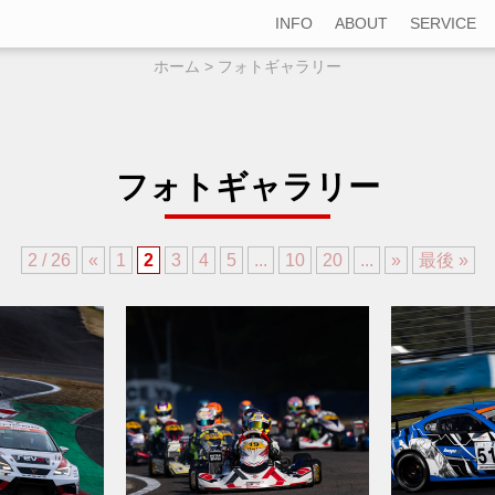
INFO
ABOUT
SERVICE
NEWS
PLOFILE
ENTRY SUP
BLOG
PARTNERS
RACING CA
RACE REPORT
MACHINE
GOODS
PHOTO GALLERY
MOVIE
お知らせ
プロフィール & コンセプト
サーキット走行・
CALENDER
ブログ
サポートパートナー
レースカー販売（
ホーム
> フォトギャラリー
レースレポート
レーシングカー
オリジナルチーム
フォトギャラリー
プロモーションムービー
チームカレンダー
フォトギャラリー
2 / 26
«
1
2
3
4
5
...
10
20
...
»
最後 »