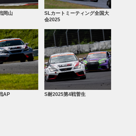
6戦岡山
SLカートミーティング全国大
会2025
戦AP
S耐2025第4戦菅生